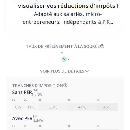
IMPÔTS EN 2025
IMPÔTS APRÈS DÉDUCTION
0€
0€
visualiser vos
réductions d'impôts
!
0€
Adapté aux salariés, micro-
entrepreneurs, indépendants à l'IR...
-
TAUX DE PRÉLÈVEMENT À LA SOURCE
-
-
VOIR PLUS DE DÉTAILS
TRANCHES D'IMPOSITION
TMI
Sans PER
NaN%
0€
0€
0€
0€
0€
0%
11%
30%
41%
45%
TMI
Avec PER
NaN%
0€
0€
0€
0€
0€