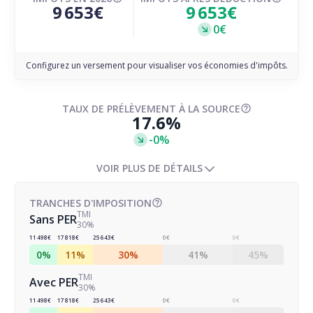
9 653€
9 653€
0€
Configurez un versement pour visualiser vos économies d'impôts.
TAUX DE PRÉLÈVEMENT À LA SOURCE
17.6%
-0%
VOIR PLUS DE DÉTAILS
TRANCHES D'IMPOSITION
TMI
Sans PER
30%
11 498€
17 818€
25 643€
0€
0€
0%
11%
30%
41%
45%
TMI
Avec PER
30%
11 498€
17 818€
25 643€
0€
0€