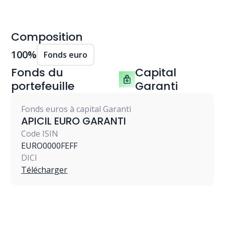
investissement.
Pourquoi investir dedans en complément de mon
Composition
portefeuille Caravel ?
Ce portefeuille est idéal pour ceux qui souhaitent
100
%
Fonds euro
effectuer des versements en vue d’obtenir des
Fonds du
Capital
réductions fiscales, sans subir les volatilités des
portefeuille
Garanti
marchés financiers.
Fonds euros à capital Garanti
APICIL EURO GARANTI
Code ISIN
EURO0000FEFF
DICI
Télécharger