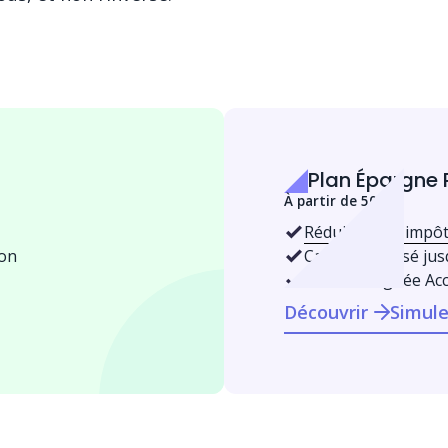
Plan Épargne 
À partir de 500 €
Réduisez vos impô
ion
Capital valorisé jus
Gestion alignée Ac
Découvrir
Simule