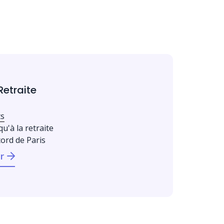
Retraite
ts
qu'à la retraite
cord de Paris
r