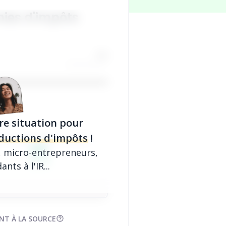
ies d'impôts
€
re situation pour
ductions d'impôts
!
PÔTS APRÈS DÉDUCTION
0€
, micro-entrepreneurs,
0€
nts à l'IR...
NT À LA SOURCE