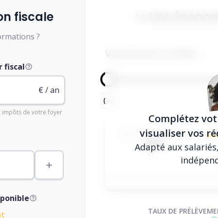
on fiscale
Vos économ
ormations ?
Versements en 2026
 fiscal
€ / an
0€
t impôts de votre foyer
Complétez vot
visualiser vos
ré
IMPÔTS EN 2026
IM
0€
Adapté aux salariés
indépenda
-
sponible
TAUX DE PRÉLÈVEME
nt