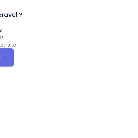
aravel ?
e
is
etraite
l