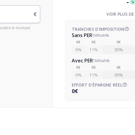
-
€
VOIR PLUS DE
nnaître le montant
TRANCHES D'IMPOSITION
Sans PER
TMI
NaN%
0€
0€
0€
0%
11%
30%
Avec PER
TMI
NaN%
0€
0€
0€
0%
11%
30%
EFFORT D'ÉPARGNE RÉEL
0€