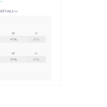
-
 DÉTAILS
0€
0€
41%
45%
0€
0€
41%
45%