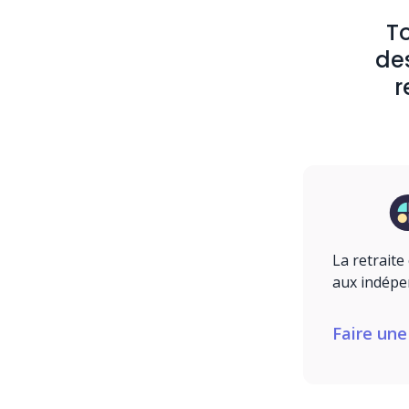
To
des
r
La retrait
aux indépe
Faire une