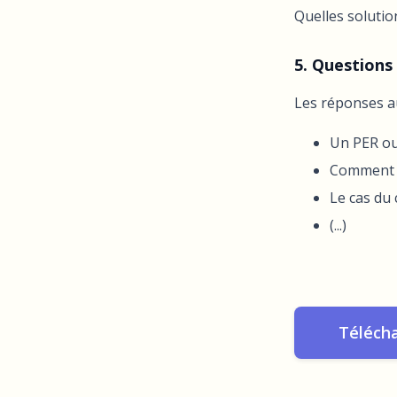
Quelles solutio
5. Questions
Les réponses au
Un PER ou
Comment r
Le cas du 
(...)
Télécha