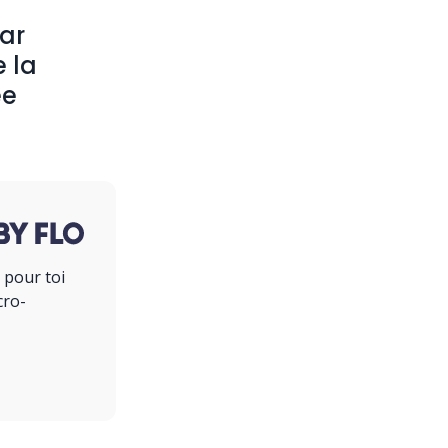
par
e la
ée
 pour toi
cro-