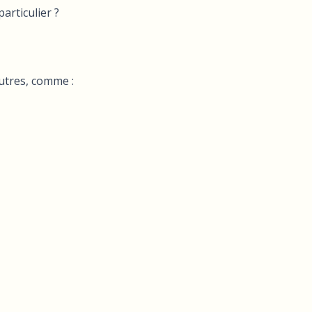
articulier ?
utres, comme :