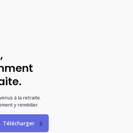
,
omment
aite.
enus à la retraite.
ment y remédier.