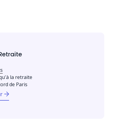
Retraite
ts
qu'à la retraite
cord de Paris
r