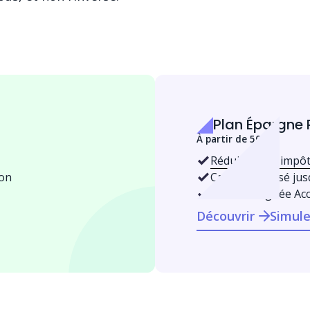
Plan Épargne 
À partir de 500 €
Réduisez vos impô
ion
Capital valorisé jus
Gestion alignée Ac
Découvrir
Simule