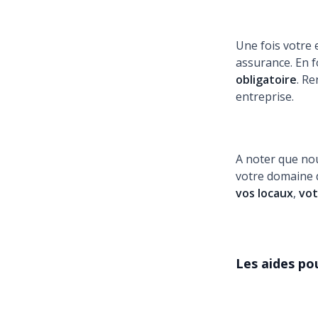
Une fois votre 
assurance. En f
obligatoire
. R
entreprise.
A noter que no
votre domaine d
vos locaux
,
vot
Les aides po