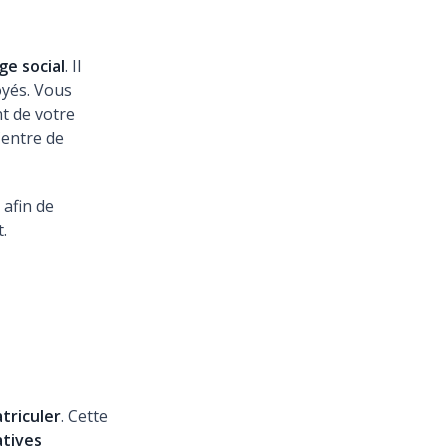
ge social
. Il
oyés. Vous
t de votre
Centre de
e
afin de
.
atriculer
. Cette
atives