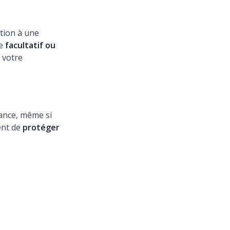
ption à une
re
facultatif ou
 votre
ance, même si
ent de
protéger
.