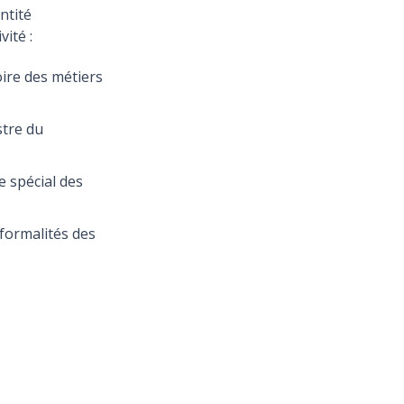
entité
vité :
ire des métiers
stre du
e spécial des
formalités des