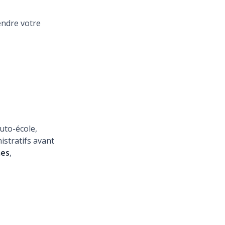
endre votre
auto-école,
istratifs avant
mes
,