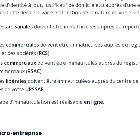
e d’identité à jour, justificatif de domicile etc) auprès d’une 
n. Cette dernière varie en fonction de la nature de votre acti
tés
artisanales
doivent être immatriculées auprès du réperto
tés
commerciales
doivent être immatriculées auprès du regi
et des sociétés (
RCS
)
ts commerciaux
doivent être immatriculés auprès du registr
mmerciaux (
RSAC
)
tés
libérales
doivent être immatriculées auprès du centre de 
es de votre
URSSAF
tape d’immatriculation est réalisable
en ligne
.
icro-entreprise