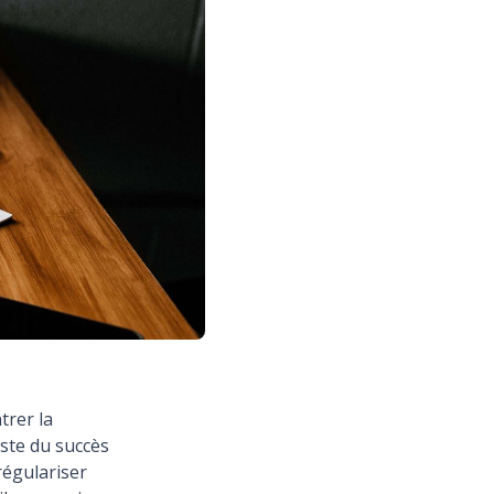
trer la
este du succès
 régulariser