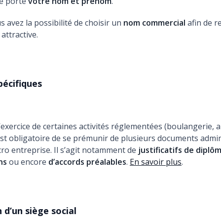
se porte
votre nom et prénom
.
 avez la possibilité de choisir un
nom commercial
afin de r
attractive.
pécifiques
l’exercice de certaines activités réglementées (boulangerie, 
l est obligatoire de se prémunir de plusieurs documents admin
cro entreprise. Il s’agit notamment de
justificatifs de diplô
ons
ou encore
d’accords préalables
.
En savoir plus
.
 d’un siège social