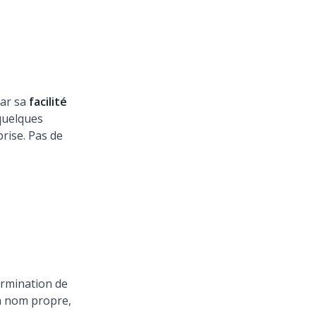
par sa
facilité
 quelques
rise. Pas de
ermination de
en nom propre,