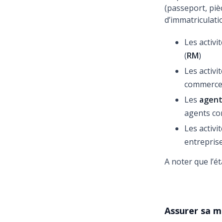
(passeport, pièc
d’immatriculatio
Les activi
(
RM
)
Les activi
commerce 
Les
agen
agents co
Les activi
entrepris
A noter que l’é
Assurer sa m