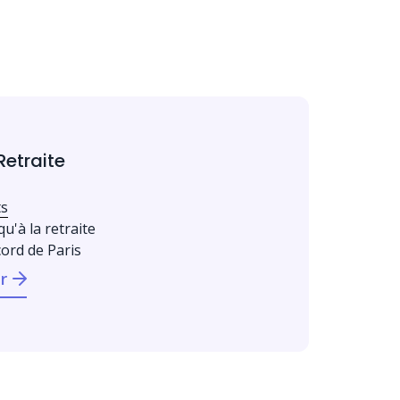
Retraite
ts
qu'à la retraite
cord de Paris
r