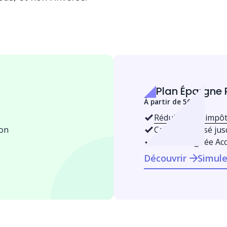
Plan Épargne 
À partir de 500 €
Réduisez vos impô
ion
Capital valorisé jus
Gestion alignée Ac
Découvrir
Simule