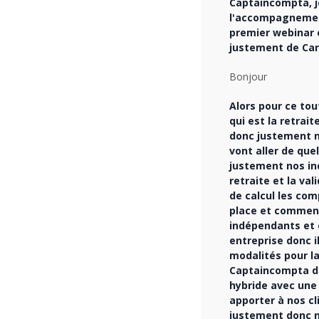
Captaincompta, je
l'accompagnement
premier webinar 
justement de Car
Bonjour
Alors pour ce tou
qui est la retrai
donc justement n
vont aller de que
justement nos in
retraite et la va
de calcul les co
place et comment
indépendants et o
entreprise donc 
modalités pour la
Captaincompta do
hybride avec une
apporter à nos cl
justement donc no