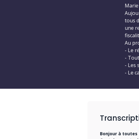
Marie 
Aujour
tous 
une re
fiscali
Au pr
- Le r
- Tout
- Les 
- Le ca
Transcript
Bonjour à toutes