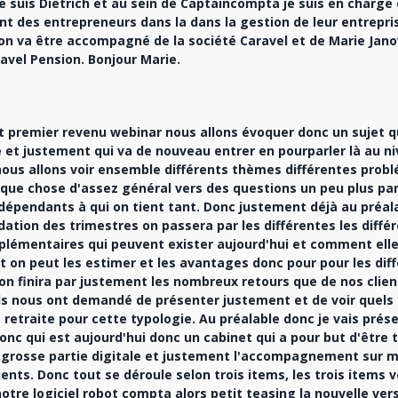
 suis Dietrich et au sein de Captaincompta je suis en charge
 des entrepreneurs dans la dans la gestion de leur entrepris
on va être accompagné de la société Caravel et de Marie Jano
avel Pension. Bonjour Marie.
t premier revenu webinar nous allons évoquer donc un sujet qui
te et justement qui va de nouveau entrer en pourparler là au ni
ous allons voir ensemble différents thèmes différentes prob
lque chose d'assez général vers des questions un peu plus par
dépendants à qui on tient tant. Donc justement déjà au préal
lidation des trimestres on passera par les différentes les diff
mplémentaires qui peuvent exister aujourd'hui et comment ell
 on peut les estimer et les avantages donc pour pour les dif
n finira par justement les nombreux retours que de nos clien
ils nous ont demandé de présenter justement et de voir quels 
 retraite pour cette typologie. Au préalable donc je vais prés
nc qui est aujourd'hui donc un cabinet qui a pour but d'être
 grosse partie digitale et justement l'accompagnement sur m
ients. Donc tout se déroule selon trois items, les trois items 
tre logiciel robot compta alors petit teasing la nouvelle vers