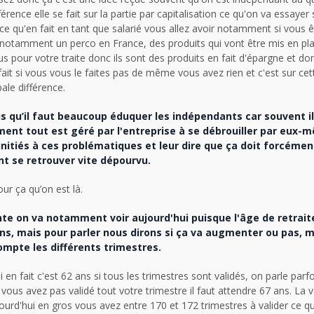
ifférence elle se fait sur la partie par capitalisation ce qu'on va essayer
e qu'en fait en tant que salarié vous allez avoir notamment si vous 
 notamment un perco en France, des produits qui vont être mis en pla
 pour votre traite donc ils sont des produits en fait d'épargne et do
ait si vous vous le faites pas de même vous avez rien et c'est sur cet
pale différence.
us qu’il faut beaucoup éduquer les indépendants car souvent i
ment tout est géré par l'entreprise à se débrouiller par eux-
 initiés à ces problématiques et leur dire que ça doit forcéme
nt se retrouver vite dépourvu.
ur ça qu’on est là.
ante on va notamment voir aujourd'hui puisque l'âge de retrait
ans, mais pour parler nous dirons si ça va augmenter ou pas, m
pte les différents trimestres.
i en fait c'est 62 ans si tous les trimestres sont validés, on parle parf
si vous avez pas validé tout votre trimestre il faut attendre 67 ans. La 
jourd'hui en gros vous avez entre 170 et 172 trimestres à valider ce qu