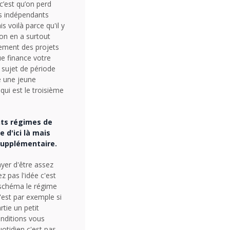
 c’est qu’on perd
es indépendants
s voilà parce qu'il y
 on en a surtout
uement des projets
ue finance votre
sujet de période
e une jeune
 qui est le troisième
ents régimes de
 d'ici là mais
supplémentaire.
ayer d'être assez
z pas l'idée c'est
 schéma le régime
'est par exemple si
tie un petit
onditions vous
otidien c'est pas