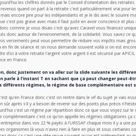
jourd'hui les chiffres donnés par le Conseil d'orientation des retraites
revenus quand on part à la retraite c'est particulièrement vrai pour l
 mais encore pire pour les indépendants et je le dis avec le sourire mai
que c'est pas grave avec mais il faut juste en avoir conscience et plus
 donc comme je vous disais c'est qu'avec Caravel vous financez uniq
lisés donc autour de l'environnement, de la solidarité. Vous savez ce q
vos versements peut vous permettre de réduire vos impôts mais gros 
ra en fin de séance et on nous demande souvent voilà si on est encor
ête d'ici à votre retraite l'argent votre argent il est sécurisé par APICIL
nce en France.
en, donc justement on va aller sur la slide suivante les différ
 on parle à l'instant T en sachant que ça peut changer peut-être
s différents régimes, le régime de base complémentaire est 
'est qu'en France donc c'est on rentre dans le vif du sujet je vais ess
n sûr après s'il y a besoin de revenir sur des points plus précis n'hésite
rd'hui c'est un régime par répartition donc ce que vous voyez sur le
e complémentaire c'est ce qu'on appelle les régimes obligatoires ça c
entreprise dans vos 22 % payés à l'URSSAF chaque mois il y a une par
s organismes là vous n'avez rien à faire en plus et sous certaines c
isez donc ça c'est une idée reçue souvent qu'on est indépendant au qu