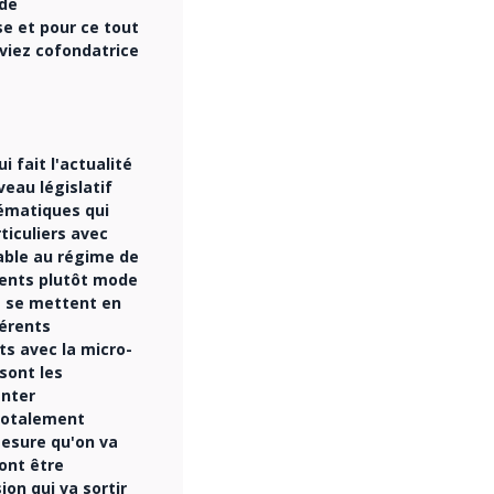
 de
e et pour ce tout
viez cofondatrice
 fait l'actualité
veau législatif
lématiques qui
ticuliers avec
able au régime de
érents plutôt mode
e se mettent en
férents
ts avec la micro-
sont les
enter
 totalement
esure qu'on va
vont être
ion qui va sortir