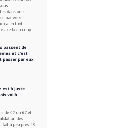
 sous
êtes dans une
ce par votre
nc ça en tant
te axe là du coup
ls passent de
mêmes et c'est
nt passer par eux
e est à juste
ais voilà
ois de 62 ou 67 et
validation des
i fait à peu près 43