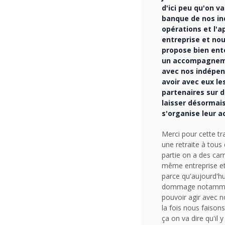
d'ici peu qu'on 
banque de nos in
opérations et l'a
entreprise et nou
propose bien ente
un accompagnemen
avec nos indépen
avoir avec eux le
partenaires sur d
laisser désormai
s'organise leur a
Merci pour cette tr
une retraite à tous 
partie on a des car
même entreprise et 
parce qu'aujourd'hu
dommage notamment q
pouvoir agir avec 
la fois nous faison
ça on va dire qu'il