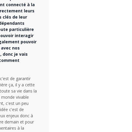
nt connecté à la
irectement leurs
 clés de leur
indépendants
ute particulière
uvoir interagir
également pouvoir
r avec nos
 donc je vais
x comment
c'est de garantir
re ça, il y a cette
toute sa vie dans la
n monde vivable
nt, c'est un peu
idée c'est de
eux enjeux donc à
ivre demain et pour
entaires à la