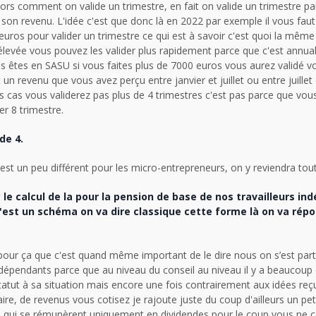
alors comment on valide un trimestre, en fait on valide un trimestre pa
u son revenu. L'idée c'est que donc là en 2022 par exemple il vous faut
uros pour valider un trimestre ce qui est à savoir c'est quoi la même
levée vous pouvez les valider plus rapidement parce que c'est annuali
êtes en SASU si vous faites plus de 7000 euros vous aurez validé vo
 un revenu que vous avez perçu entre janvier et juillet ou entre juille
s cas vous validerez pas plus de 4 trimestres c'est pas parce que vous
er 8 trimestre.
de 4.
est un peu différent pour les micro-entrepreneurs, on y reviendra tout
e calcul de la pour la pension de base de nos travailleurs i
c'est un schéma on va dire classique cette forme là on va rép
t pour ça que c'est quand même important de le dire nous on s’est par
indépendants parce que au niveau du conseil au niveau il y a beaucoup
tatut à sa situation mais encore une fois contrairement aux idées reçu
e, de revenus vous cotisez je rajoute juste du coup d'ailleurs un petit
qui se rémunèrent uniquement en dividendes pour le coup vous ne c