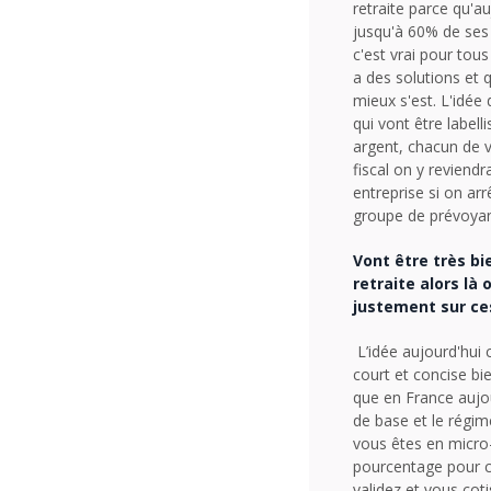
retraite parce qu'au
jusqu'à 60% de ses 
c'est vrai pour tous
a des solutions et 
mieux s'est. L'idée
qui vont être label
argent, chacun de 
fiscal on y reviend
entreprise si on arr
groupe de prévoya
Vont être très bi
retraite alors là
justement sur ce
L’idée aujourd'hui c
court et concise bie
que en France aujou
de base et le régim
vous êtes en micro-
pourcentage pour ce
validez et vous cot