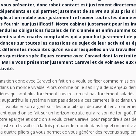
va vous présenter, donc robot contact est justement directeme
dépendants et qui permet justement de suivre au plus près d
pplication mobile pour justement retrouver toutes les données
s fournir leur justificatif. Notre cabinet justement pour les 
ndu les obligations fiscales de fin d'année et enfin somme to
t via des coachs comptables qui a pour but justement de po
dances sur toutes les questions au sujet de leur activité et 
s différentes modalités qu'on va sur lesquelles on va travaille
es questions spécifiques comme avec Caravel dont la retraite,
s Marie vous présenter justement Caravel et de voir avec eu
ctivité.
ansition donc avec Caravel en fait on a voulu se fixer comme mission 
dans un monde vivable. Alors comme on le sait il y a deux enjeux derriè
rières qui sont plus forcément linéaires on est pas forcément salariés 
aujourd'hui le système n'est pas adapté à ces carrières là et dans u
i il va placer son argent sur des produits qui détruisent l'environneme
uand on se fait sur un horizon retraite qui a raison de ton goût l'
notre épargne et donc on a voulu créer Caravel pour répondre à ces d
s juste du travail et à la fois préparer le monde dans lequel on peut v
 y a quatre piliers ça vous permet de vous générer des revenus supplém