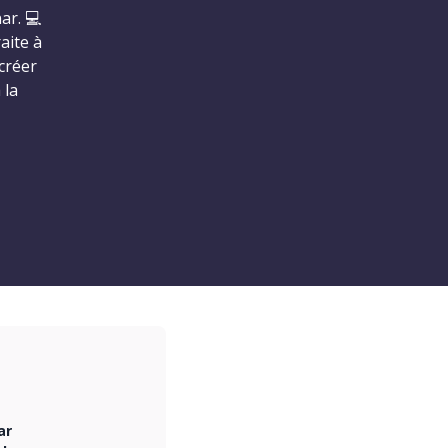
ar. 💻
aite à
créer
 la
ar