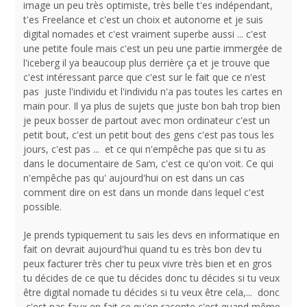
image un peu très optimiste, très belle t'es indépendant,
t'es Freelance et c'est un choix et autonome et je suis
digital nomades et c'est vraiment superbe aussi ... c'est
une petite foule mais c'est un peu une partie immergée de
l'iceberg il ya beaucoup plus derrière ça et je trouve que
c'est intéressant parce que c'est sur le fait que ce n'est
pas juste l'individu et l'individu n'a pas toutes les cartes en
main pour. Il ya plus de sujets que juste bon bah trop bien
je peux bosser de partout avec mon ordinateur c'est un
petit bout, c'est un petit bout des gens c'est pas tous les
jours, c'est pas ... et ce qui n'empêche pas que si tu as
dans le documentaire de Sam, c'est ce qu'on voit. Ce qui
n'empêche pas qu' aujourd'hui on est dans un cas
comment dire on est dans un monde dans lequel c'est
possible.
Je prends typiquement tu sais les devs en informatique en
fait on devrait aujourd'hui quand tu es très bon dev tu
peux facturer très cher tu peux vivre très bien et en gros
tu décides de ce que tu décides donc tu décides si tu veux
être digital nomade tu décides si tu veux être cela,... donc
c'est pas faux en fait ce qu'on raconte c'est quand même