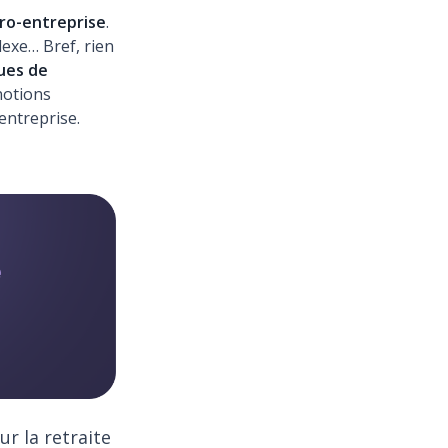
ro-entreprise
.
lexe… Bref, rien
ues de
 notions
entreprise.
ur la retraite