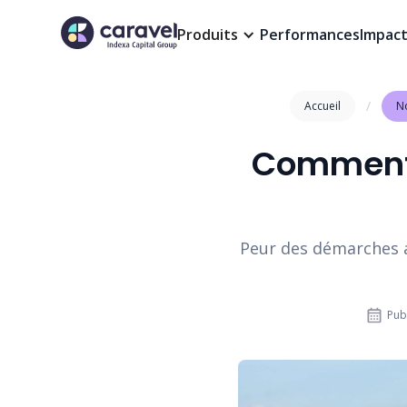
Produits
Performances
Impac
/
Accueil
No
Comment 
Peur des démarches a
Publ