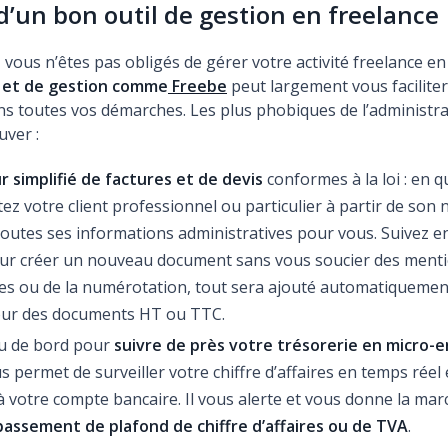
d’un bon outil de gestion en freelance
ous n’êtes pas obligés de gérer votre activité freelance en
n et de gestion comme
Freebe
peut largement vous faciliter 
ns toutes vos démarches. Les plus phobiques de l’administra
uver :
r simplifié de factures et de devis
conformes à la loi : en qu
ez votre client professionnel ou particulier à partir de son n
outes ses informations administratives pour vous. Suivez en
ur créer un nouveau document sans vous soucier des ment
es ou de la numérotation, tout sera ajouté automatiquement.
our des documents HT ou TTC.
u de bord pour
suivre de près votre trésorerie en micro-e
us permet de surveiller votre chiffre d’affaires en temps réel
 votre compte bancaire. Il vous alerte et vous donne la mar
assement de plafond de chiffre d’affaires ou de TVA
.