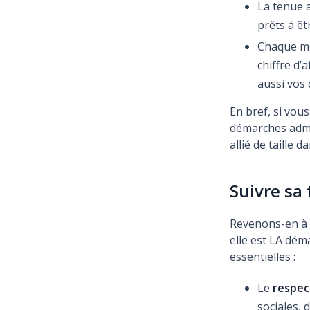
La tenue 
prêts à êt
Chaque mo
chiffre d’
aussi vos 
En bref, si vous
démarches admin
allié de taille d
Suivre sa 
Revenons-en à l
elle est LA dém
essentielles :
Le
respect
sociales, 