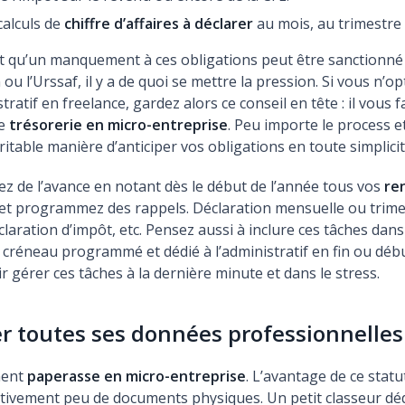
calculs de
chiffre d’affaires à déclarer
au mois, au trimestre 
it qu’un manquement à ces obligations peut être sanctionné
 ou l’Urssaf, il y a de quoi se mettre la pression. Si vous n’
tratif en freelance, gardez alors ce conseil en tête : il vous 
re
trésorerie en micro-entreprise
. Peu importe le process et l
éritable manière d’anticiper vos obligations en toute simplicit
nez de l’avance en notant dès le début de l’année tous vos
re
et programmez des rappels. Déclaration mensuelle ou trimes
claration d’impôt, etc. Pensez aussi à inclure ces tâches dan
it créneau programmé et dédié à l’administratif en fin ou dé
r gérer ces tâches à la dernière minute et dans le stress.
er toutes ses données professionnelles
ment
paperasse en micro-entreprise
. L’avantage de ce statut
tivement peu de documents physiques. Un petit classeur déd