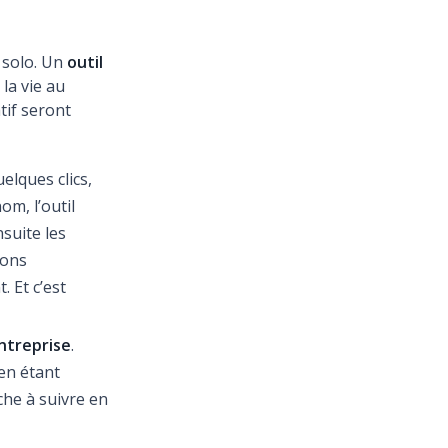
 solo. Un
outil
la vie au
tif seront
elques clics,
om, l’outil
suite les
ions
 Et c’est
ntreprise
.
 en étant
che à suivre en