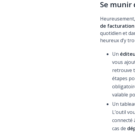
Se munir 
Heureusement, v
de facturatio
quotidien et da
heureux d’y tro
Un
éditeu
vous ajout
retrouve t
étapes po
obligatoir
valable p
Un tablea
L’outil vo
connecté à
cas de
dép