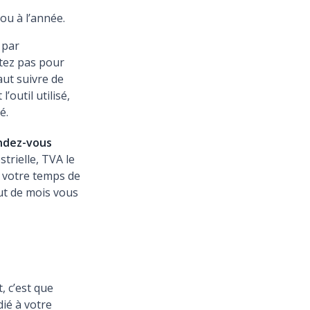
ou à l’année.
 par
optez pas pour
faut suivre de
’outil utilisé,
é.
ndez-vous
trielle, TVA le
s votre temps de
but de mois vous
, c’est que
ié à votre