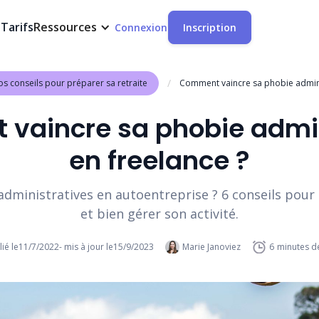
t
Tarifs
Ressources
Connexion
Inscription
/
s conseils pour préparer sa retraite
Comment vaincre sa phobie adminis
vaincre sa phobie admin
en freelance ?
dministratives en autoentreprise ? 6 conseils pour 
et bien gérer son activité.
ié le
11/7/2022
- mis à jour le
15/9/2023
Marie Janoviez
6
minutes de