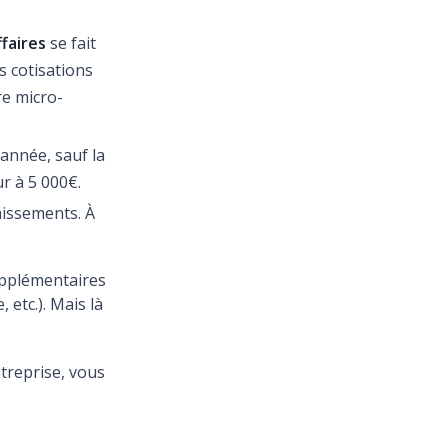
ffaires
se fait
s cotisations
re micro-
’année, sauf la
ur à 5 000€.
issements. À
.
upplémentaires
 etc.). Mais là
ntreprise, vous