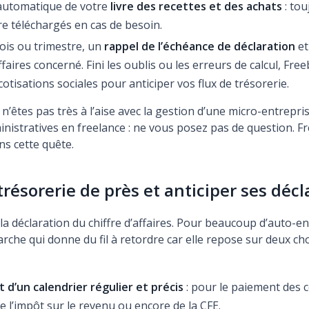
automatique de votre
livre des recettes et des achats
: tou
re téléchargés en cas de besoin.
is ou trimestre, un
rappel de l’échéance de déclaration
et
affaires concerné. Fini les oublis ou les erreurs de calcul, Fr
cotisations sociales pour anticiper vos flux de trésorerie.
 n’êtes pas très à l’aise avec la gestion d’une micro-entrepri
istratives en freelance : ne vous posez pas de question. F
ans cette quête.
trésorerie de près et anticiper ses décl
a déclaration du chiffre d’affaires. Pour beaucoup d’auto-e
arche qui donne du fil à retordre car elle repose sur deux ch
 d’un calendrier régulier et précis
: pour le paiement des c
de l’impôt sur le revenu ou encore de la CFE.