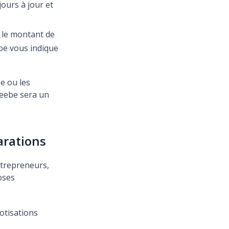
jours à jour et
 le montant de
eebe vous indique
se ou les
reebe sera un
arations
ntrepreneurs,
oses
otisations