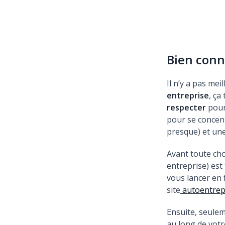
Bien conn
Il n’y a pas me
entreprise
, ça
respecter
pour 
pour se concent
presque) et une
Avant toute chos
entreprise) est 
vous lancer en 
site
autoentrep
Ensuite, seule
au long de votre