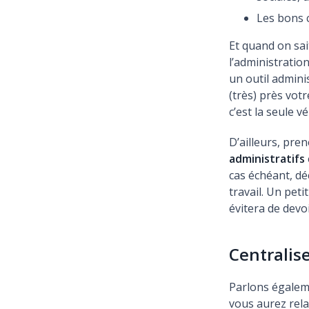
Les bons 
Et quand on sa
l’administration
un outil adminis
(très) près vot
c’est la seule v
D’ailleurs, pre
administratifs
cas échéant, dé
travail. Un pet
évitera de devoi
Centralis
Parlons égale
vous aurez rela