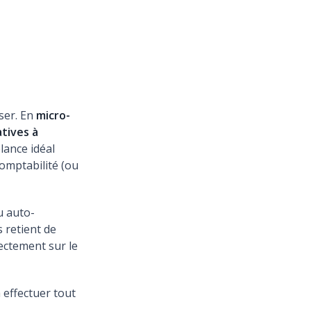
iser. En
micro-
atives à
lance idéal
omptabilité (ou
u auto-
s retient de
ectement sur le
 effectuer tout