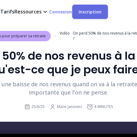
t
Tarifs
Ressources
Connexion
Inscription
Vidéo
On perd 50% de nos revenus à la retra
/
s pour préparer sa retraite
:
?
50% de nos revenus à la 
u'est-ce que je peux faire
 une baisse de nos revenus quand on va à la retraite,
importante que l'on ne pense.
25/6/25
Marie Janoviez
4
MINUTES