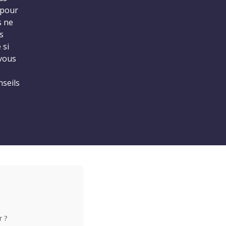
 pour
s ne
s
 si
 vous
nseils
r ?