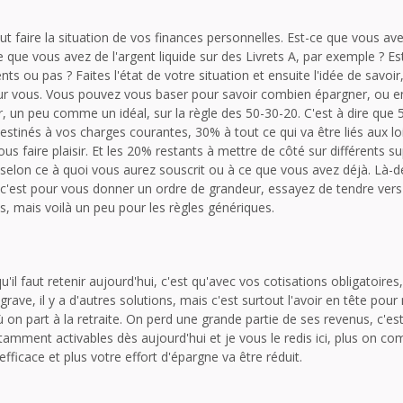
out faire la situation de vos finances personnelles. Est-ce que vous av
 que vous avez de l'argent liquide sur des Livrets A, par exemple ? E
ts ou pas ? Faites l'état de votre situation et ensuite l'idée de savoir,
our vous. Vous pouvez vous baser pour savoir combien épargner, ou e
ler, un peu comme un idéal, sur la règle des 50-30-20. C'est à dire que
estinés à vos charges courantes, 30% à tout ce qui va être liés aux lo
us faire plaisir. Et les 20% restants à mettre de côté sur différents s
, selon ce à quoi vous aurez souscrit ou à ce que vous avez déjà. Là-d
'est pour vous donner un ordre de grandeur, essayez de tendre vers 
as, mais voilà un peu pour les règles génériques.
'il faut retenir aujourd'hui, c'est qu'avec vos cotisations obligatoire
grave, il y a d'autres solutions, mais c'est surtout l'avoir en tête po
n part à la retraite. On perd une grande partie de ses revenus, c'est u
tamment activables dès aujourd'hui et je vous le redis ici, plus on 
 efficace et plus votre effort d'épargne va être réduit.