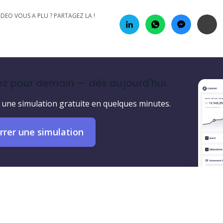
IDEO VOUS A PLU ? PARTAGEZ LA !
z pour demain — dès aujourd'hui.
une simulation gratuite en quelques minutes.
rer une simulation