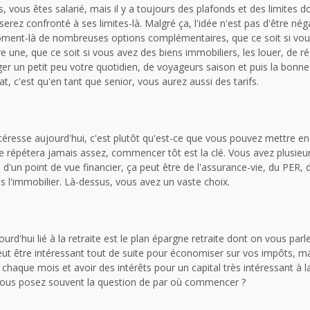
s, vous êtes salarié, mais il y a toujours des plafonds et des limites d
erez confronté à ses limites-là. Malgré ça, l'idée n'est pas d'être néga
ment-là de nombreuses options complémentaires, que ce soit si vous
re une, que ce soit si vous avez des biens immobiliers, les louer, de r
r un petit peu votre quotidien, de voyageurs saison et puis la bonne
t, c'est qu'en tant que senior, vous aurez aussi des tarifs.
téresse aujourd'hui, c'est plutôt qu'est-ce que vous pouvez mettre e
e répétera jamais assez, commencer tôt est la clé. Vous avez plusieur
 d'un point de vue financier, ça peut être de l'assurance-vie, du PER, 
ns l'immobilier. Là-dessus, vous avez un vaste choix.
urd'hui lié à la retraite est le plan épargne retraite dont on vous par
eut être intéressant tout de suite pour économiser sur vos impôts, m
chaque mois et avoir des intérêts pour un capital très intéressant à la
ous posez souvent la question de par où commencer ?