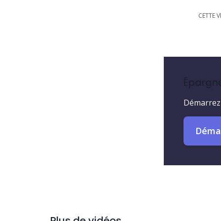
CETTE V
Épargne
Démarrez 
Démar
Plus de vidéos...