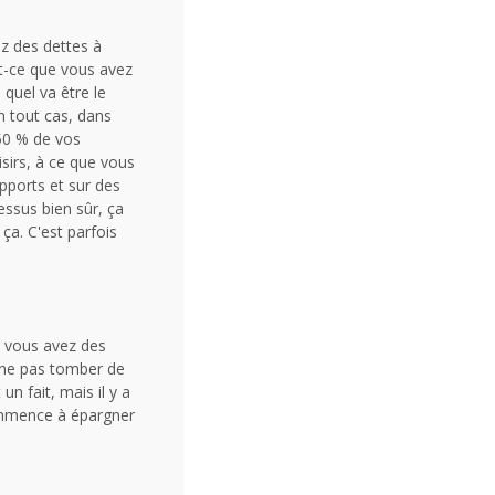
ez des dettes à
st-ce que vous avez
 quel va être le
n tout cas, dans
 50 % de vos
isirs, à ce que vous
upports et sur des
essus bien sûr, ça
ça. C'est parfois
s, vous avez des
ur ne pas tomber de
n fait, mais il y a
commence à épargner