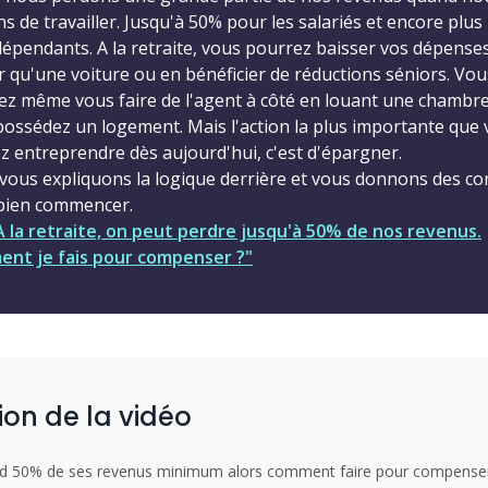
s de travailler. Jusqu'à 50% pour les salariés et encore plus
dépendants. A la retraite, vous pourrez baisser vos dépense
 qu'une voiture ou en bénéficier de réductions séniors. Vou
ez même vous faire de l'agent à côté en louant une chambre
possédez un logement. Mais l'action la plus importante que
z entreprendre dès aujourd'hui, c'est d'épargner.
vous expliquons la logique derrière et vous donnons des co
bien commencer.
"A la retraite, on peut perdre jusqu'à 50% de nos revenus.
nt je fais pour compenser ?"
ion de la vidéo
perd 50% de ses revenus minimum alors comment faire pour compense