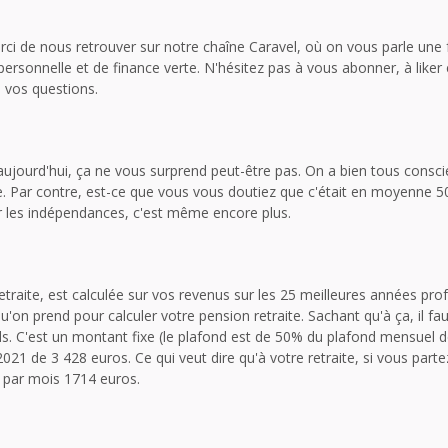
ci de nous retrouver sur notre chaîne Caravel, où on vous parle une
 personnelle et de finance verte. N'hésitez pas à vous abonner, à like
 vos questions.
aujourd'hui, ça ne vous surprend peut-être pas. On a bien tous consc
te. Par contre, est-ce que vous vous doutiez que c'était en moyenne 
r les indépendances, c'est même encore plus.
retraite, est calculée sur vos revenus sur les 25 meilleures années pro
'on prend pour calculer votre pension retraite. Sachant qu'à ça, il fau
nds. C'est un montant fixe (le plafond est de 50% du plafond mensuel d
2021 de 3 428 euros. Ce qui veut dire qu'à votre retraite, si vous part
par mois 1714 euros.