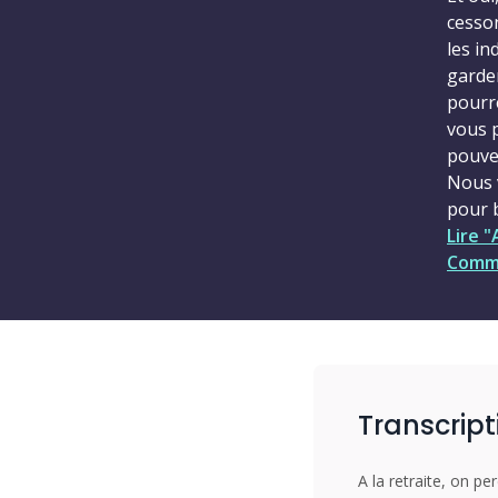
cesson
les in
garder
pourr
vous 
pouve
Nous 
pour 
Lire 
Comme
Transcript
A la retraite, on 