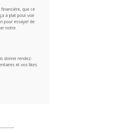
 financière, que ce
ça à plat pour voir
fin pour essayer de
ter notre
us donne rendez-
taires et vos likes