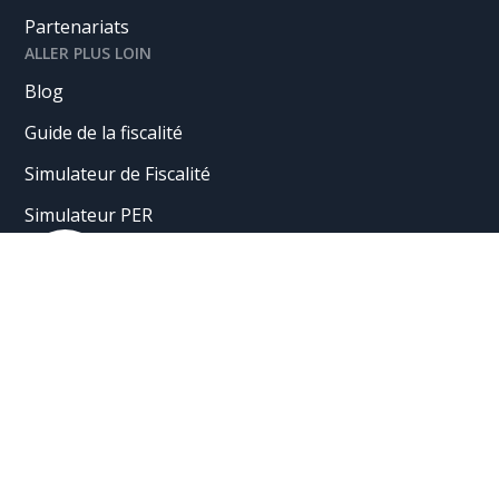
Partenariats
ALLER PLUS LOIN
Blog
Guide de la fiscalité
Simulateur de Fiscalité
Simulateur PER
Caravel est la marque commerciale (enregistrée auprès de l'INPI, n°
4717985) de Indexa Caravel SASU, société par actions simplifiées
au capital social de 94 679 €, immatriculée au Tribunal de Commerce
de Paris sous le numéro 909 583 742, dont le siège est sis 231 rue
Saint-Honoré, 75001 Paris, et immatriculée au Registre Unique des
Intermédiaires en Assurance, banque et finance, dans la catégorie
Courtier d'assurance, sous le numéro nº 22002796 régie par le
Code des Assurance à l'ORIAS.