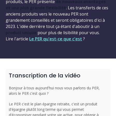
produits, le PER présente
de nouveaux avantages
et une plus grande flexibilité
. Les transferts de ces
anciens produits vers le nouveau PER sont
grandement conseillés et seront obligatoires d'ici à
2023. L'idée derrière tout ça étant d'aboutir à un
produit unique
pour plus de lisibilité pour vous.
Lire l'article
Le PER qu'est-ce que c'est
?
Transcription de la vidéo
Bonjour à tous aujourd'hui nous vous parlons du PER,
alors le PER c'est quoi ?
Le PER c'est le plan épargne retraite, c'est un produit
d'épargne plutôt long terme qui vous permet
d'économiser pendant votre vie active, pour obtenir à