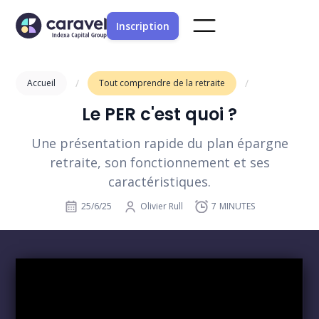
Inscription
/
/
Accueil
Tout comprendre de la retraite
Le PER c'est quoi ?
Une présentation rapide du plan épargne
retraite, son fonctionnement et ses
caractéristiques.
25/6/25
Olivier Rull
7
MINUTES