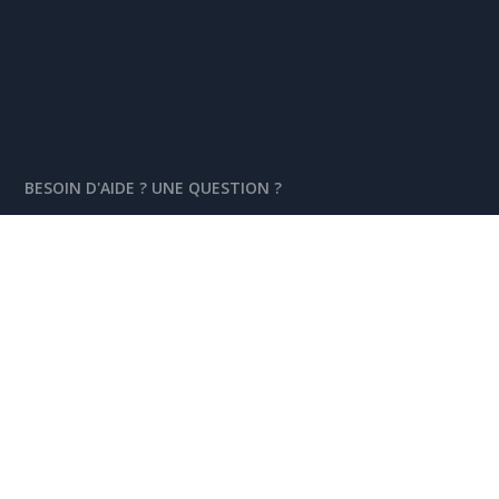
BESOIN D'AIDE ? UNE QUESTION ?
Centre d'aide et FAQ
hello@getcaravel.fr
SUIVEZ-NOUS !