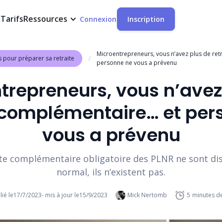
t
Tarifs
Ressources
Connexion
Inscription
Microentrepreneurs, vous n’avez plus de re
/
s pour préparer sa retraite
personne ne vous a prévenu
trepreneurs, vous n’avez
e complémentaire… et per
vous a prévenu
ite complémentaire obligatoire des PLNR ne sont dis
normal, ils n’existent pas.
lié le
17/7/2023
- mis à jour le
15/9/2023
Mick Nertomb
5
minutes de