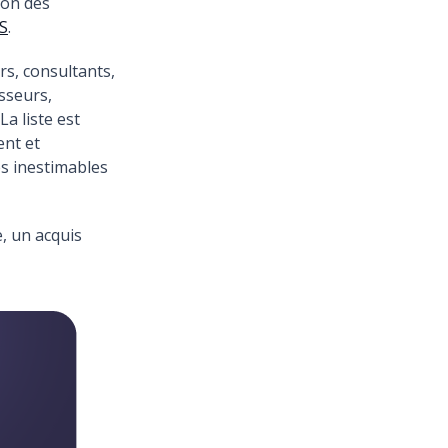
ion des
NS
.
rs, consultants,
esseurs,
a liste est
ent et
es inestimables
e, un acquis