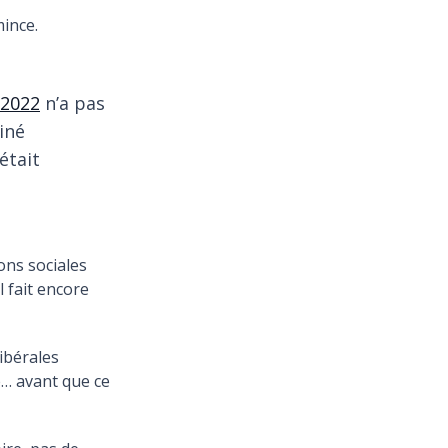
mince.
 2022
n’a pas
iné
était
ons sociales
l fait encore
ibérales
e… avant que ce