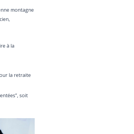
yenne montagne
cien,
re à la
our la retraite
entées”, soit