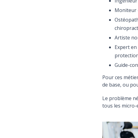
Ingénieur
Moniteur 
Ostéopath
chiroprac
Artiste no
Expert en 
protectio
Guide-con
Pour ces métiers
de base, ou pou
Le problème néa
tous les micro-