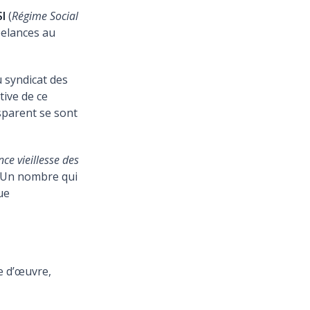
SI
(
Régime Social
reelances au
u syndicat des
tive de ce
sparent se sont
ce vieillesse des
. Un nombre qui
ue
re d’œuvre,