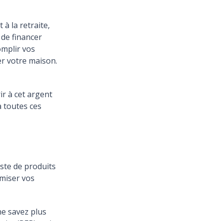
à la retraite,
 de financer
omplir vos
er votre maison.
r à cet argent
à toutes ces
iste de produits
imiser vos
ne savez plus