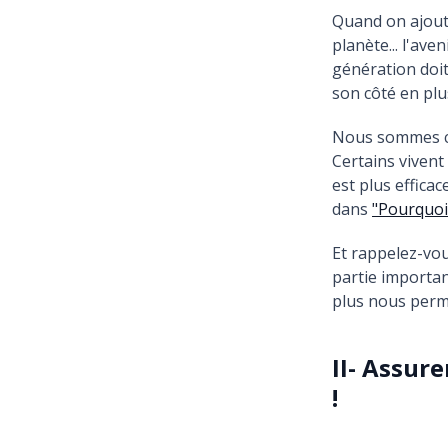
Quand on ajoute
planète... l'ave
génération doit
son côté en plu
Nous sommes con
Certains vivent
est plus effica
dans
"Pourquoi 
Et rappelez-vo
partie importan
plus nous perme
II- Assur
!