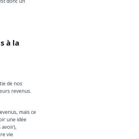
est donc un
s à la
tie de nos
eurs revenus.
revenus, mais ce
oir une idée
 avoir),
re vie