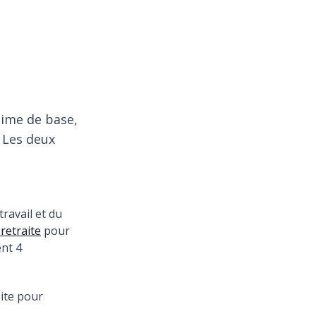
égime de base,
 Les deux
ravail et du
 retraite
pour
ent 4
aite pour