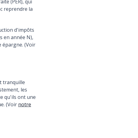
ite (PER), qui
nc reprendre la
uction d'impôts
s en année N),
e épargne. (Voir
t tranquille
stement, les
e qu'ils ont une
e. (Voir
notre