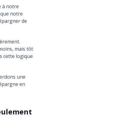
e à notre
s que notre
 épargner de
ièrement.
moins, mais tôt
s cette logique
perdons une
 épargne en
seulement