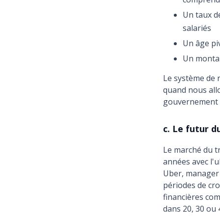
Un taux d
salariés
Un âge pi
Un montan
Le système de r
quand nous allo
gouvernement p
c. Le futur d
Le marché du t
années avec l'ub
Uber, manager 
périodes de cro
financières com
dans 20, 30 ou 