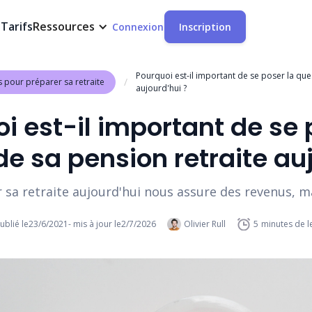
t
Tarifs
Ressources
Connexion
Inscription
Pourquoi est-il important de se poser la que
/
s pour préparer sa retraite
aujourd'hui ?
i est-il important de se 
de sa pension retraite auj
 sa retraite aujourd'hui nous assure des revenus, m
ublié le
23/6/2021
- mis à jour le
2/7/2026
Olivier Rull
5
minutes de l