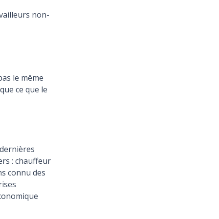
vailleurs non-
 pas le même
que ce que le
 dernières
ers : chauffeur
ns connu des
rises
 économique